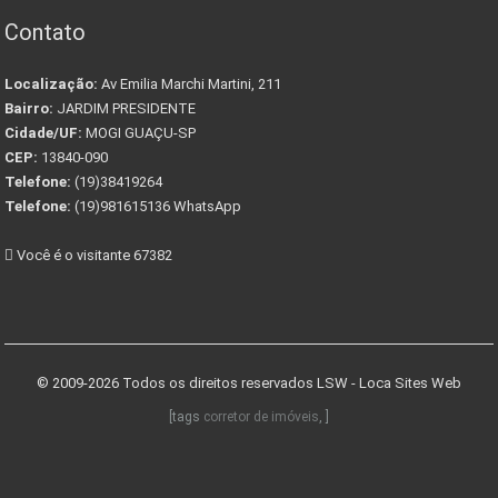
Contato
Localização:
Av Emilia Marchi Martini, 211
Bairro:
JARDIM PRESIDENTE
Cidade/UF:
MOGI GUAÇU-SP
CEP:
13840-090
Telefone:
(19)38419264
Telefone:
(19)981615136 WhatsApp
Você é o visitante 67382
© 2009-2026 Todos os direitos reservados
LSW - Loca Sites Web
[tags
corretor de imóveis
, ]