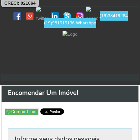
CRECI: 021064
(19)38419264
(19)981615136 WhatsApp
Encomendar Um Imóvel
Informe seus dados pessoais